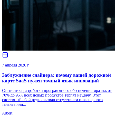
7 апреля 2026 г.
Заблуждение снайпера: почему вашей дорожной
карте SaaS нужен точный язык инноваций
Статистика разработки программного обеспечения мрачна: от
70% до 95% всех новых продуктов терпят неудачу. Этот
системный сбой редко вызван отсутствием инженерного
таланта или...
Albert