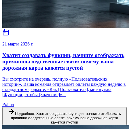
21 марта 2026 г.
Хватит создавать функции, начните отображать
причинно-следственные связи: почему ваша
дорожная карта кажется пустой
Вы смотрите на очередь, полную «Пользовательских
историй». Ваша команда отправляет билеты каждую неделю в
стандартном формате: «Как [Пользователь], мне нужна
[Функция], чтобы [Значение]»...
Polina
Подробнее
:
Хватит создавать функции, начните отображать
причинно-следственные связи: почему ваша дорожная карта
кажется пустой