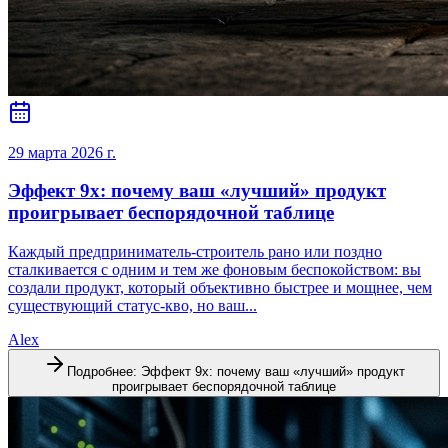
29 марта 2026 г.
Эффект 9x: почему ваш «лучший» продукт
проигрывает беспорядочной таблице
Каждый предприниматель-строитель рано или поздно
сталкивается с одним и тем же фоновым беспокойством: вы
создали продукт, который объективно быстрее и мощнее, чем
существующий статус-кво, но ваш...
Alex
Подробнее
:
Эффект 9x: почему ваш «лучший» продукт
проигрывает беспорядочной таблице