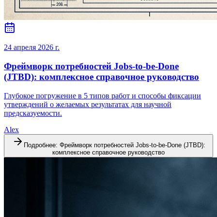
24 апреля 2026 г.
Фреймворк потребностей Jobs-to-be-Done
(JTBD): комплексное справочное руководство
Глубокое погружение в 5 типов работ и способы фиксации
утверждений о желаемых результатах для научной
предсказуемости.
Alex
Подробнее
:
Фреймворк потребностей Jobs-to-be-Done (JTBD):
комплексное справочное руководство