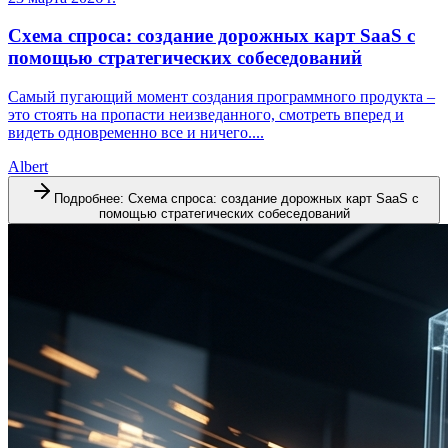
Схема спроса: создание дорожных карт SaaS с
помощью стратегических собеседований
Самый пугающий момент создания программного продукта –
это стоять на пропасти неизведанного, смотреть вперед и
видеть одновременно все и ничего....
Albert
Подробнее
:
Схема спроса: создание дорожных карт SaaS с
помощью стратегических собеседований