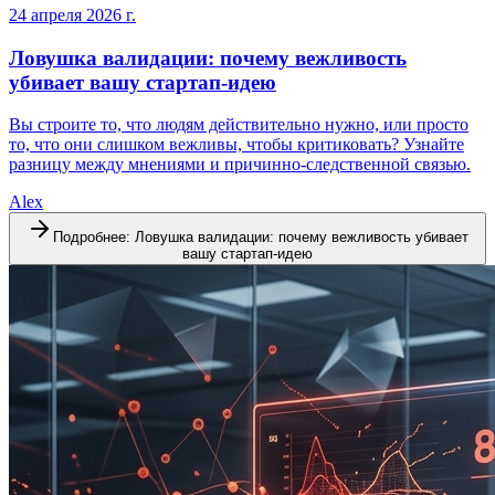
24 апреля 2026 г.
Ловушка валидации: почему вежливость
убивает вашу стартап-идею
Вы строите то, что людям действительно нужно, или просто
то, что они слишком вежливы, чтобы критиковать? Узнайте
разницу между мнениями и причинно-следственной связью.
Alex
Подробнее
:
Ловушка валидации: почему вежливость убивает
вашу стартап-идею