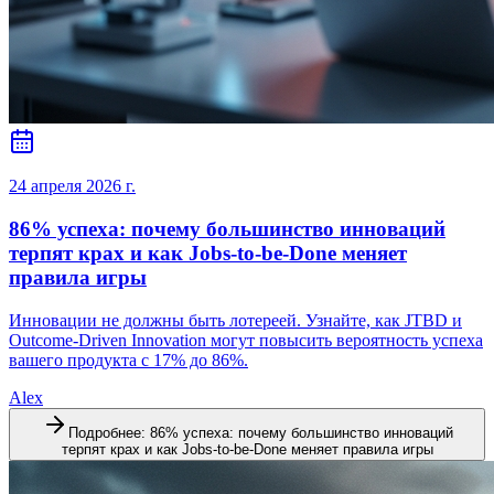
24 апреля 2026 г.
86% успеха: почему большинство инноваций
терпят крах и как Jobs-to-be-Done меняет
правила игры
Инновации не должны быть лотереей. Узнайте, как JTBD и
Outcome-Driven Innovation могут повысить вероятность успеха
вашего продукта с 17% до 86%.
Alex
Подробнее
:
86% успеха: почему большинство инноваций
терпят крах и как Jobs-to-be-Done меняет правила игры