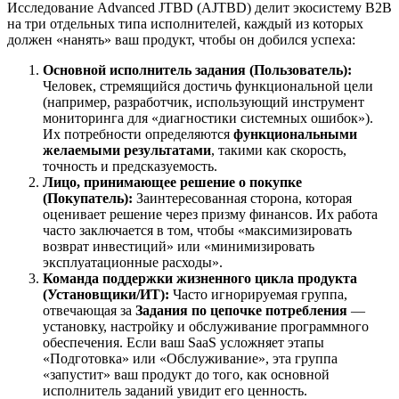
Исследование Advanced JTBD (AJTBD) делит экосистему B2B
на три отдельных типа исполнителей, каждый из которых
должен «нанять» ваш продукт, чтобы он добился успеха:
Основной исполнитель задания (Пользователь):
Человек, стремящийся достичь функциональной цели
(например, разработчик, использующий инструмент
мониторинга для «диагностики системных ошибок»).
Их потребности определяются
функциональными
желаемыми результатами
, такими как скорость,
точность и предсказуемость.
Лицо, принимающее решение о покупке
(Покупатель):
Заинтересованная сторона, которая
оценивает решение через призму финансов. Их работа
часто заключается в том, чтобы «максимизировать
возврат инвестиций» или «минимизировать
эксплуатационные расходы».
Команда поддержки жизненного цикла продукта
(Установщики/ИТ):
Часто игнорируемая группа,
отвечающая за
Задания по цепочке потребления
—
установку, настройку и обслуживание программного
обеспечения. Если ваш SaaS усложняет этапы
«Подготовка» или «Обслуживание», эта группа
«запустит» ваш продукт до того, как основной
исполнитель заданий увидит его ценность.