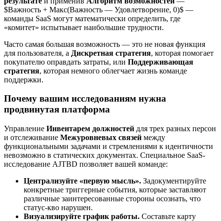
результате
и применив
Алгоритм возможностей
—
$Важность + Макс(Важность — Удовлетворение, 0)$ —
команды SaaS могут математически определить, где
«комитет» испытывает наибольшие трудности.
Часто самая большая возможность — это не новая функция
для пользователя, а
Дискретная стратегия
, которая помогает
покупателю оправдать затраты, или
Поддерживающая
стратегия
, которая немного облегчает жизнь команде
поддержки.
Почему вашим исследованиям нужна
продвинутая платформа
Управление
Инвентарем должностей
для трех разных персон
и отслеживание
Межуровневых связей
между
функциональными задачами и стремлениями к идентичности
невозможно в статических документах. Специальное SaaS-
исследование AJTBD позволяет вашей команде:
Централизуйте «первую мысль».
Задокументируйте
конкретные триггерные события, которые заставляют
различные заинтересованные стороны осознать, что
статус-кво нарушен.
Визуализируйте график работы.
Составьте карту